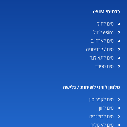
כרטיסי eSIM
סים לחול
esim לחול
סים לארה"ב
סים / לבריטניה
סים לתאילנד
סים ספרד
טלפון לוויני לשיחות / גלישה
סים לקפריסין
סים ליוון
סים לבולגריה
סים לאיטליה