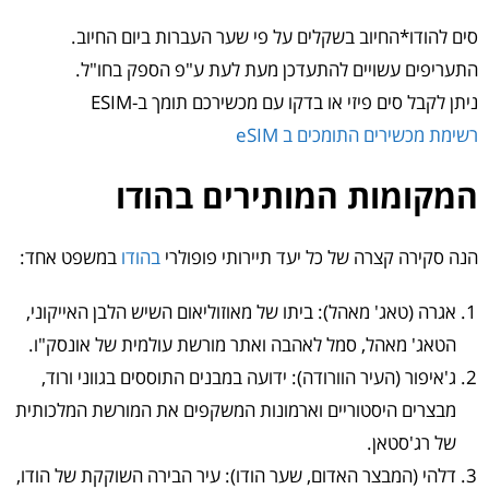
סים להודו*החיוב בשקלים על פי שער העברות ביום החיוב.
התעריפים עשויים להתעדכן מעת לעת ע"פ הספק בחו"ל.
ניתן לקבל סים פיזי או בדקו עם מכשירכם תומך ב-ESIM
רשימת מכשירים התומכים ב eSIM
המקומות המותירים בהודו
הנה סקירה קצרה של כל יעד תיירותי פופולרי
בהודו
במשפט אחד:
אגרה (טאג' מאהל): ביתו של מאוזוליאום השיש הלבן האייקוני,
הטאג' מאהל, סמל לאהבה ואתר מורשת עולמית של אונסק"ו.
ג'איפור (העיר הוורודה): ידועה במבנים התוססים בגווני ורוד,
מבצרים היסטוריים וארמונות המשקפים את המורשת המלכותית
של רג'סטאן.
דלהי (המבצר האדום, שער הודו): עיר הבירה השוקקת של הודו,