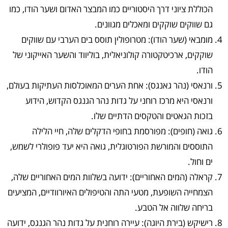
הכוללת ציוני דרך היסטוריים כמו המבצר האדום ושער הודו, כמו
גם שווקים שוקקים ומאכלים מגוונים.
מומבאי (שער הודו): מטרופולין תוסס בים הערבי עם שווקים
שוקקים, ארכיטקטורה קולוניאלית, בוליווד והשער האייקוני של
הודו.
ורנאסי (נהר גאנגס): אחת הערים המאוכלסות העתיקות בעולם,
ורנאסי היא מרכז רוחני על גדות נהר הגנגס הקדוש, הידוע
בזכות הגאטים והטקסים הדתיים שלו.
גואה (חופים): מפורסמת בחופי הדקלים שלה, חיי הלילה
התוססים והמורשת הפורטוגלית, גואה היא יעד פופולרי לשמש,
ים וחול.
קראלה (המים האחוריים): ידועה בשלוות המים האחוריים שלה,
הצמחייה השופעת, מטעי התה והטיפולים האיורוודיים, המציעים
בריחה שלווה אל הטבע.
רישיקש (בירת היוגה): עיירה רוחנית על גדות נהר הגנגס, ידועה