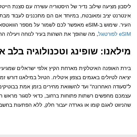
ליסבון מציעה שילוב נדיר של היסטוריה עשירה עם סצנת הייטק 
אינטרנט יציב ומאובטח, במיוחד אם הם מתכננים לעבוד מבתי
העיר. שימוש ב-eSIM מאפשר לכם לשמור על מספר הוואטסאפ הישראלי פעיל תוך ניצול חבילת דאטה מקומית ב-
eSIM לפורטוגל
, מה שהופך את השהות בעיר לנוחה ויעילה הרב
מילאנו: שופינג וטכנולוגיה בלב א
בירת האופנה האיטלקית מארחת הקיץ אלפי ישראלים שמגיעים
יציאה לטיולים באגמים בצפון איטליה. הטיול במילאנו דורש זמ
עצמכם מחפשים רשתות פתוחות ברחוב, כדאי לסגור מראש ח
שהניווט לאגם קומו או גארדה יעבור חלק, ללא הפתעות בחשבו