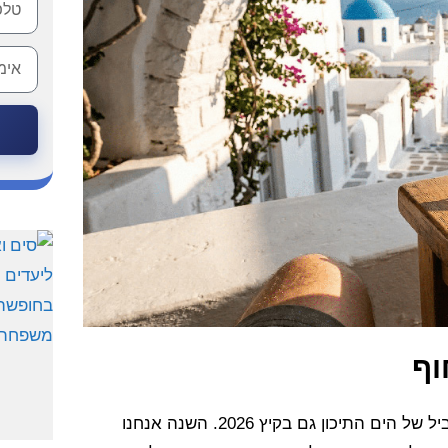
וף
האי היווני מיקונוס ממשיך לשמור על מעמדו כיעד היוקרה המוביל של הים התיכון גם בקיץ 2026. השנה אנחנו