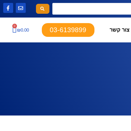
0
03-6139899
צור קשר
₪
0.00