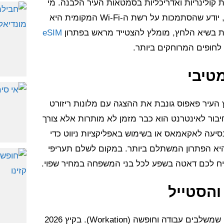
 קולינריות ואדריכליות בסמטאות העיר הלבנה. מי
שמתכנן לבקר במועדוני החוף המפורסמים או במסעדות השף, יודע שהסתמכות על רשת ה-Wi-Fi המקומית היא
נית בשיא הלחץ, מומלץ להצטייד מראש בפתרון
eSIM
לחופים המרוחקים ביותר.
טיבי
 העיר פאפוס גונבת את ההצגה עם מלונות ריזורט
בור לאינטרנט הוא כבר מזמן לא מותרות אלא צורך
סיעה לאקאמאס או בשימוש באפליקציות ניווט כדי
יא הפתרון המשתלם ביותר. במקום לשלם תעריפי
 לכם דאטה בשפע לכל בני המשפחה במחיר שפוי.
 והסטייל
פורטוגל בכלל וליסבון בפרט הפכו למוקד משיכה לצעירים ולמי שמשלבים עבודה וחופשה (Workation). בקיץ 2026