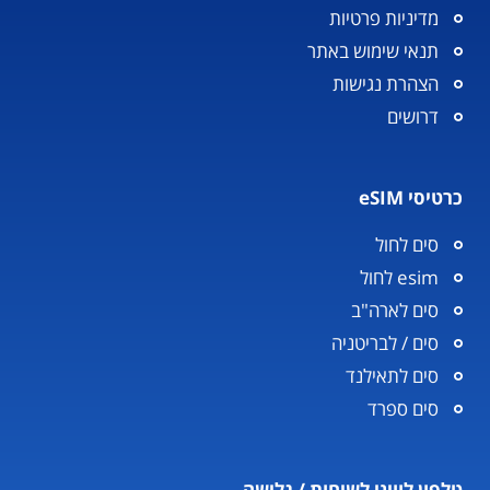
מדיניות פרטיות
תנאי שימוש באתר
הצהרת נגישות
דרושים
כרטיסי eSIM
סים לחול
esim לחול
סים לארה"ב
סים / לבריטניה
סים לתאילנד
סים ספרד
טלפון לוויני לשיחות / גלישה