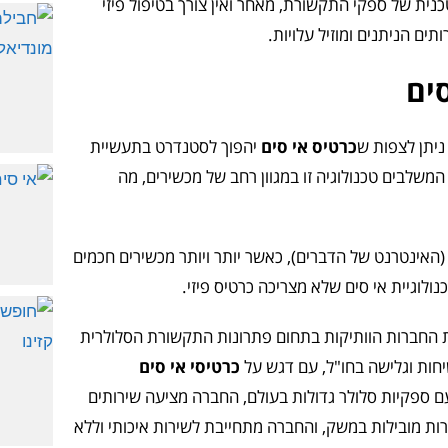
ית של ספקי התקשורת, מאחר ואין צורך בטיפול פיזי
 הניתנים ומוזיל עלויות.
ים
ניתן לצפות ש
כרטיס אי סים
יהפוך לסטנדרט בתעשיית
משלבים טכנולוגיה זו במגוון רחב של מכשירים, מה
גמה חשובה נוספת היא התפתחות התחום לשילוב בטכנולוגיות IoT (האינטרנט של הדברים), כאשר יותר ויותר מכשירים חכמים
וגיית אי סים שלא מצריכה כרטיס פיזי.
נת 1997, היא אחת החברות הוותיקות בתחום פתרונות התקשורת הסלולרית
חות וגלישה בחו"ל, עם דגש על
כרטיסי אי סים
ם ספקיות סלולר גדולות בעולם, החברה מציעה שירותים
ברות מובילות במשק, והחברה מתחייבת לשירות איכותי וללא