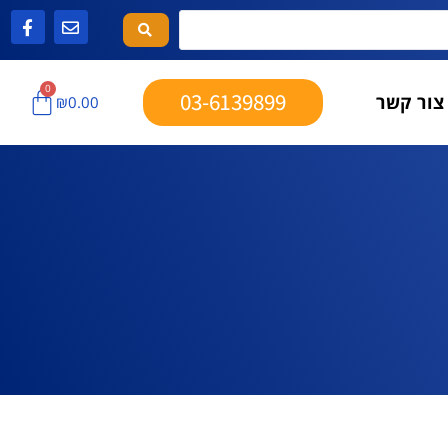
0
03-6139899
צור קשר
₪
0.00