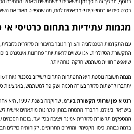
בנוסף, תהליך זה חוסך זמן ומשאבים למשתמשים ולאנשי התמיכה הטכנ
בכרטיסים או בממשקים שמתאימים להם, מה שמפשט מאוד את השירותים
מגמות עתידיות בתחום כרטיסי אי ס
עם התקדמות הטכנולוגיה והצורך הגובר בחיבוריות סלולרית גלובלית, 
התקשורת הסלולרית. אנו עשויים לראות יותר פתרונות אינטגרטיביים ה
שיאפשר חוויית משתמש חלקה ונוחה יותר.
מ
יתחברו לרשתות סלולר בצורה חכמה ושקופה למשתמש, באמצעות טכנול
רנט א פון שרותי תקשורת בע"מ
, שהוקמה בש
בישראל ובעולם. החברה מתמחה במתן פתרונות מותאמים אישית לשי
המספקים תקשורת סלולרית אמינה ויציבה בכל יעד. בזכות הסכמים ע
ברמה גבוהה, כיסוי מקסימלי ומחירים תחרותיים. לקוחותיה כוללים ח