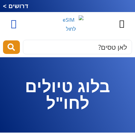
דרושים >
כרטיס סים לחול
esim לחול
מוצרים ושירותים
בלוג טיולים
לחו"ל