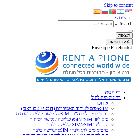
Skip to content
דרושים >
Search ...
תוצאות
לכל התוצאות
Envelope
Facebook-f
דף הבית
כרטיס סים לחול
אירופה
eSIM/סים לאיחוד האמירויות (דובאי / אבו דאבי)
כרטיס סים לארה"ב / eSIM לגלישה / גלישה ושיחות.
סים ליוון eSIM/SIM לגלישה / גלישה ושיחות
סים ליפן SIM/eSIM לגלישה בלבד
כרטיס סים לתאילנד / eSIM לגלישה בלבד