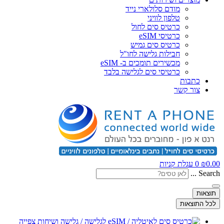
מודם סלולארי נייד
טלפון לוויני
כרטיס סים לחול
כרטיסי eSIM
כרטיס סים גמיש
חבילות גלישה לחו"ל
מכשירים תומכים ב- eSIM
כרטיסי סים לגלישה בלבד
כתבות
צור קשר
0.00
₪
0
עגלת קניות
Search ...
תוצאות
לכל התוצאות
צפייה