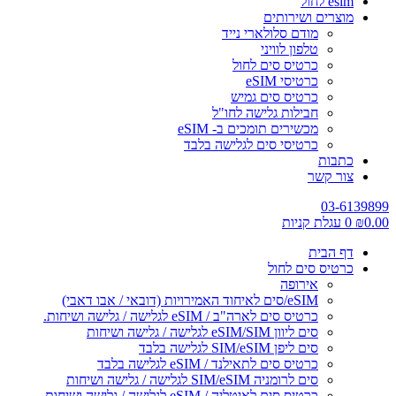
esim לחול
מוצרים ושירותים
מודם סלולארי נייד
טלפון לוויני
כרטיס סים לחול
כרטיסי eSIM
כרטיס סים גמיש
חבילות גלישה לחו"ל
מכשירים תומכים ב- eSIM
כרטיסי סים לגלישה בלבד
כתבות
צור קשר
03-6139899
0.00
₪
0
עגלת קניות
דף הבית
כרטיס סים לחול
אירופה
eSIM/סים לאיחוד האמירויות (דובאי / אבו דאבי)
כרטיס סים לארה"ב / eSIM לגלישה / גלישה ושיחות.
סים ליוון eSIM/SIM לגלישה / גלישה ושיחות
סים ליפן SIM/eSIM לגלישה בלבד
כרטיס סים לתאילנד / eSIM לגלישה בלבד
סים לרומניה SIM/eSIM לגלישה / גלישה ושיחות
כרטיס סים לאיטליה / eSIM לגלישה / גלישה ושיחות