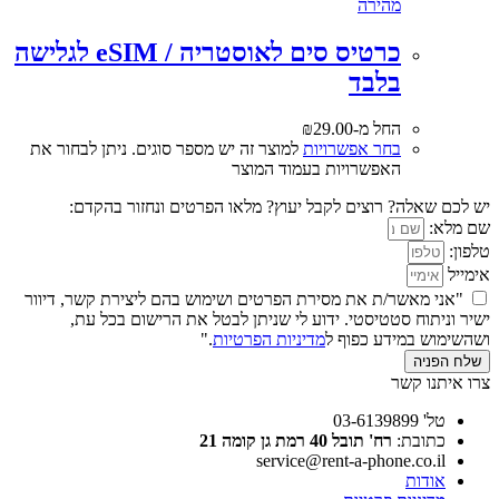
מהירה
כרטיס סים לאוסטריה / eSIM לגלישה
בלבד
החל מ-
29.00
₪
בחר אפשרויות
למוצר זה יש מספר סוגים. ניתן לבחור את
האפשרויות בעמוד המוצר
יש לכם שאלה? רוצים לקבל יעוץ? מלאו הפרטים ונחזור בהקדם:
שם מלא:
טלפון:
אימייל
"אני מאשר/ת את מסירת הפרטים ושימוש בהם ליצירת קשר, דיוור
ישיר וניתוח סטטיסטי. ידוע לי שניתן לבטל את הרישום בכל עת,
ושהשימוש במידע כפוף ל
מדיניות הפרטיות
."
שלח הפניה
צרו איתנו קשר
טל' 03-6139899
כתובת:
רח' תובל 40 רמת גן קומה 21
service@rent-a-phone.co.il
אודות