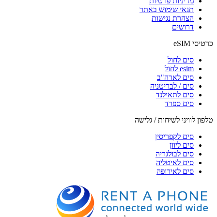
מדיניות פרטיות
תנאי שימוש באתר
הצהרת נגישות
דרושים
כרטיסי eSIM
סים לחול
esim לחול
סים לארה"ב
סים / לבריטניה
סים לתאילנד
סים ספרד
טלפון לוויני לשיחות / גלישה
סים לקפריסין
סים ליוון
סים לבולגריה
סים לאיטליה
סים לאירופה