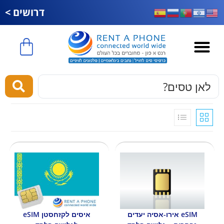
דרושים >
esim לחול
eSIM אירו-אסיה יעדים
איסים לקזחסטן eSIM