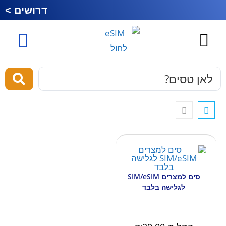
דרושים >
כרטיס סים לחול
esim לחול
מוצרים ושירותים
סים למצרים SIM/eSIM
לגלישה בלבד