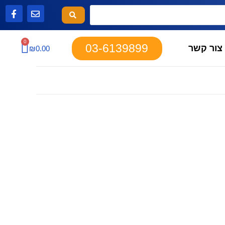
0
03-6139899
צור קשר
₪
0.00