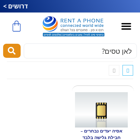
דרושים >
כרטיס סים לחול
esim לחול
מוצרים ושירותים
אסיה יעדים נבחרים –
חבילת גלישה בלבד