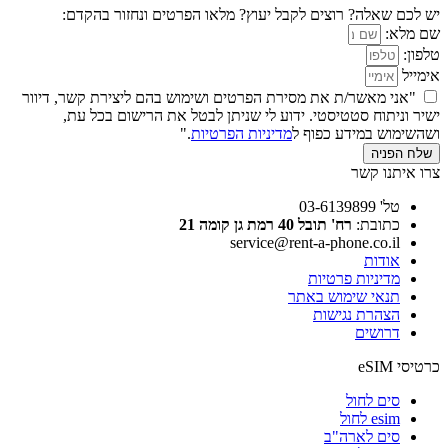
יש לכם שאלה? רוצים לקבל יעוץ? מלאו הפרטים ונחזור בהקדם:
שם מלא:
טלפון:
אימייל
"אני מאשר/ת את מסירת הפרטים ושימוש בהם ליצירת קשר, דיוור
ישיר וניתוח סטטיסטי. ידוע לי שניתן לבטל את הרישום בכל עת,
ושהשימוש במידע כפוף ל
מדיניות הפרטיות
."
שלח הפניה
צרו איתנו קשר
טל' 03-6139899
כתובת:
רח' תובל 40 רמת גן קומה 21
service@rent-a-phone.co.il
אודות
מדיניות פרטיות
תנאי שימוש באתר
הצהרת נגישות
דרושים
כרטיסי eSIM
סים לחול
esim לחול
סים לארה"ב