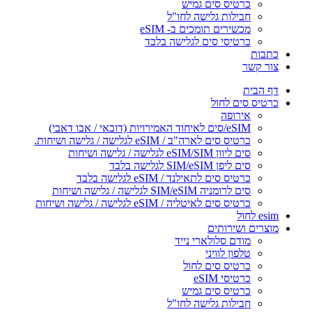
כרטיס סים גמיש
חבילות גלישה לחו"ל
מכשירים תומכים ב- eSIM
כרטיסי סים לגלישה בלבד
כתבות
צור קשר
דף הבית
כרטיס סים לחול
אירופה
eSIM/סים לאיחוד האמירויות (דובאי / אבו דאבי)
כרטיס סים לארה"ב / eSIM לגלישה / גלישה ושיחות.
סים ליוון eSIM/SIM לגלישה / גלישה ושיחות
סים ליפן SIM/eSIM לגלישה בלבד
כרטיס סים לתאילנד / eSIM לגלישה בלבד
סים לרומניה SIM/eSIM לגלישה / גלישה ושיחות
כרטיס סים לאיטליה / eSIM לגלישה / גלישה ושיחות
esim לחול
מוצרים ושירותים
מודם סלולארי נייד
טלפון לוויני
כרטיס סים לחול
כרטיסי eSIM
כרטיס סים גמיש
חבילות גלישה לחו"ל