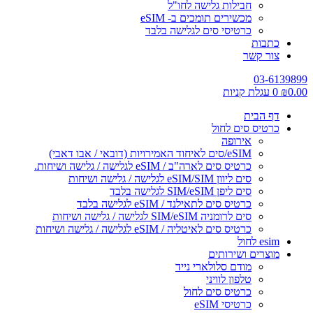
חבילות גלישה לחו"ל
מכשירים תומכים ב- eSIM
כרטיסי סים לגלישה בלבד
כתבות
צור קשר
03-6139899
0.00
₪
0
עגלת קניות
דף הבית
כרטיס סים לחול
אירופה
eSIM/סים לאיחוד האמירויות (דובאי / אבו דאבי)
כרטיס סים לארה"ב / eSIM לגלישה / גלישה ושיחות.
סים ליוון eSIM/SIM לגלישה / גלישה ושיחות
סים ליפן SIM/eSIM לגלישה בלבד
כרטיס סים לתאילנד / eSIM לגלישה בלבד
סים לרומניה SIM/eSIM לגלישה / גלישה ושיחות
כרטיס סים לאיטליה / eSIM לגלישה / גלישה ושיחות
esim לחול
מוצרים ושירותים
מודם סלולארי נייד
טלפון לוויני
כרטיס סים לחול
כרטיסי eSIM