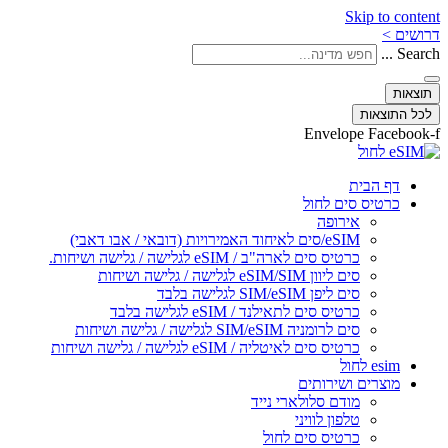
Skip to content
דרושים >
Search ...
תוצאות
לכל התוצאות
Envelope
Facebook-f
דף הבית
כרטיס סים לחול
אירופה
eSIM/סים לאיחוד האמירויות (דובאי / אבו דאבי)
כרטיס סים לארה"ב / eSIM לגלישה / גלישה ושיחות.
סים ליוון eSIM/SIM לגלישה / גלישה ושיחות
סים ליפן SIM/eSIM לגלישה בלבד
כרטיס סים לתאילנד / eSIM לגלישה בלבד
סים לרומניה SIM/eSIM לגלישה / גלישה ושיחות
כרטיס סים לאיטליה / eSIM לגלישה / גלישה ושיחות
esim לחול
מוצרים ושירותים
מודם סלולארי נייד
טלפון לוויני
כרטיס סים לחול