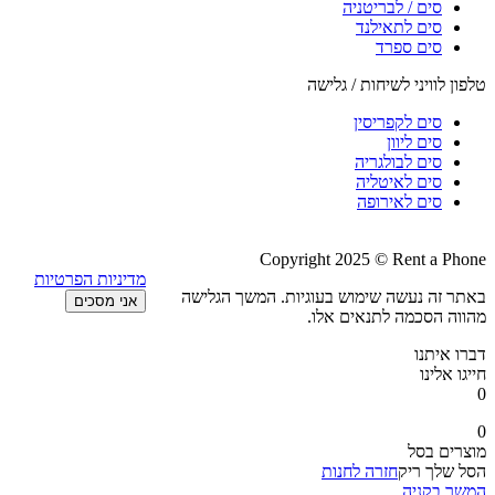
סים / לבריטניה
סים לתאילנד
סים ספרד
טלפון לוויני לשיחות / גלישה
סים לקפריסין
סים ליוון
סים לבולגריה
סים לאיטליה
סים לאירופה
Copyright 2025 © Rent a Phone
מדיניות הפרטיות
באתר זה נעשה שימוש בעוגיות. המשך הגלישה
אני מסכים
מהווה הסכמה לתנאים אלו.
דברו איתנו
חייגו אלינו
0
0
מוצרים בסל
הסל שלך ריק
חזרה לחנות
המשך בקניה