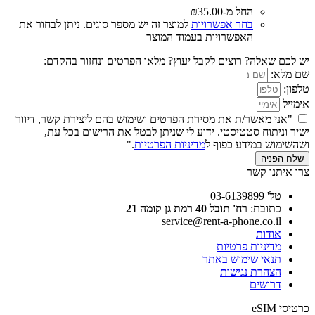
החל מ-
35.00
₪
בחר אפשרויות
למוצר זה יש מספר סוגים. ניתן לבחור את
האפשרויות בעמוד המוצר
יש לכם שאלה? רוצים לקבל יעוץ? מלאו הפרטים ונחזור בהקדם:
שם מלא:
טלפון:
אימייל
"אני מאשר/ת את מסירת הפרטים ושימוש בהם ליצירת קשר, דיוור
ישיר וניתוח סטטיסטי. ידוע לי שניתן לבטל את הרישום בכל עת,
ושהשימוש במידע כפוף ל
מדיניות הפרטיות
."
שלח הפניה
צרו איתנו קשר
טל' 03-6139899
כתובת:
רח' תובל 40 רמת גן קומה 21
service@rent-a-phone.co.il
אודות
מדיניות פרטיות
תנאי שימוש באתר
הצהרת נגישות
דרושים
כרטיסי eSIM