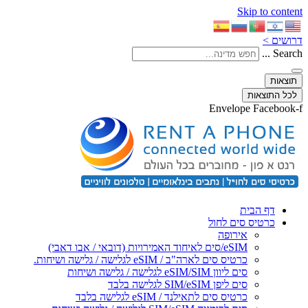
Skip to content
דרושים >
Search ...
תוצאות
לכל התוצאות
Envelope
Facebook-f
דף הבית
כרטיס סים לחול
אירופה
eSIM/סים לאיחוד האמירויות (דובאי / אבו דאבי)
כרטיס סים לארה"ב / eSIM לגלישה / גלישה ושיחות.
סים ליוון eSIM/SIM לגלישה / גלישה ושיחות
סים ליפן SIM/eSIM לגלישה בלבד
כרטיס סים לתאילנד / eSIM לגלישה בלבד