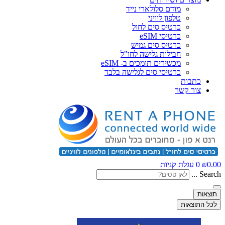
מודם סלולארי נייד
טלפון לוויני
כרטיס סים לחול
כרטיסי eSIM
כרטיס סים גמיש
חבילות גלישה לחו"ל
מכשירים תומכים ב- eSIM
כרטיסי סים לגלישה בלבד
כתבות
צור קשר
0.00
₪
0
עגלת קניות
Search ...
תוצאות
לכל התוצאות