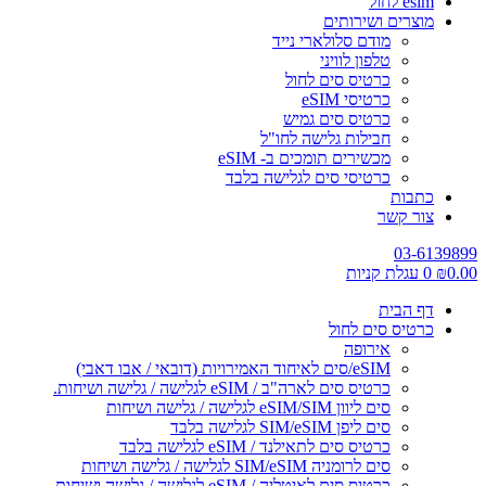
esim לחול
מוצרים ושירותים
מודם סלולארי נייד
טלפון לוויני
כרטיס סים לחול
כרטיסי eSIM
כרטיס סים גמיש
חבילות גלישה לחו"ל
מכשירים תומכים ב- eSIM
כרטיסי סים לגלישה בלבד
כתבות
צור קשר
03-6139899
0.00
₪
0
עגלת קניות
דף הבית
כרטיס סים לחול
אירופה
eSIM/סים לאיחוד האמירויות (דובאי / אבו דאבי)
כרטיס סים לארה"ב / eSIM לגלישה / גלישה ושיחות.
סים ליוון eSIM/SIM לגלישה / גלישה ושיחות
סים ליפן SIM/eSIM לגלישה בלבד
כרטיס סים לתאילנד / eSIM לגלישה בלבד
סים לרומניה SIM/eSIM לגלישה / גלישה ושיחות
כרטיס סים לאיטליה / eSIM לגלישה / גלישה ושיחות