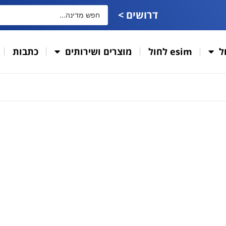
דרושים >
ל
esim לחול
מוצרים ושירותים
כתבות