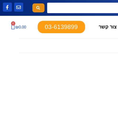
0
03-6139899
צור קשר
₪
0.00