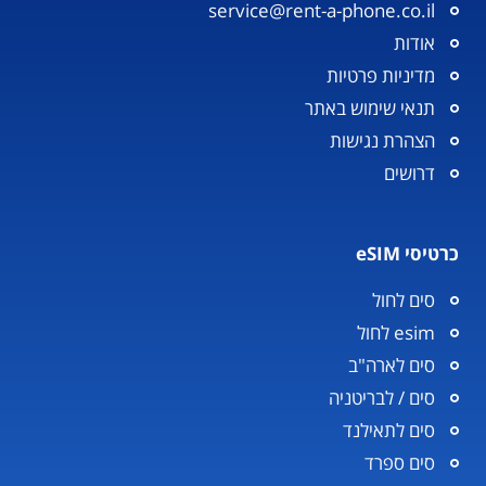
service@rent-a-phone.co.il
אודות
מדיניות פרטיות
תנאי שימוש באתר
הצהרת נגישות
דרושים
כרטיסי eSIM
סים לחול
esim לחול
סים לארה"ב
סים / לבריטניה
סים לתאילנד
סים ספרד