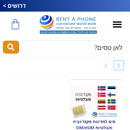
דרושים >
כרטיס סים לחול
esim לחול
מוצרים ושירותים
סים למדינות סקנדינביה
והבלטיות SIM/eSIM