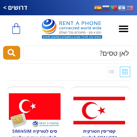
דרושים >
esim לחול
קפריסין הטורקית
סים לטורקיה SIM/eSIM