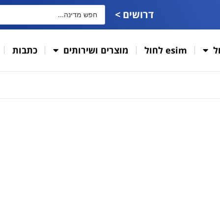
דרושים >
ל
esim לחול
מוצרים ושירותים
כתבות