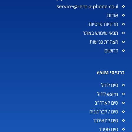
service@rent-a-phone.co.il
אודות
מדיניות פרטיות
תנאי שימוש באתר
הצהרת נגישות
דרושים
כרטיסי eSIM
סים לחול
esim לחול
סים לארה"ב
סים / לבריטניה
סים לתאילנד
סים ספרד