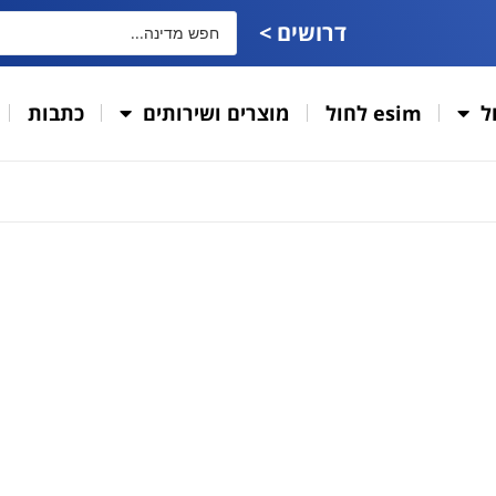
דרושים >
ל
esim לחול
מוצרים ושירותים
כתבות