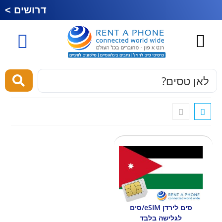
דרושים >
כרטיס סים לחול
esim לחול
מוצרים ושירותים
סים לירדן eSIM/סים
לגלישה בלבד