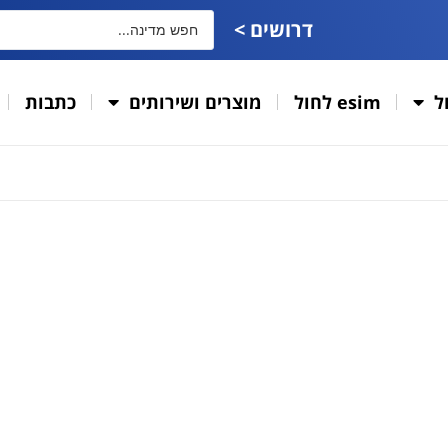
דרושים >
ל
esim לחול
מוצרים ושירותים
כתבות