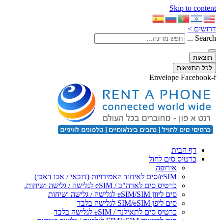
Skip to content
דרושים >
Search ...
תוצאות
לכל התוצאות
Envelope
Facebook-f
דף הבית
כרטיס סים לחול
אירופה
eSIM/סים לאיחוד האמירויות (דובאי / אבו דאבי)
כרטיס סים לארה"ב / eSIM לגלישה / גלישה ושיחות.
סים ליוון eSIM/SIM לגלישה / גלישה ושיחות
סים ליפן SIM/eSIM לגלישה בלבד
כרטיס סים לתאילנד / eSIM לגלישה בלבד