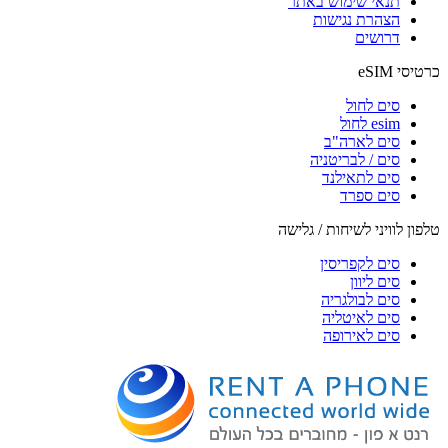
תנאי שימוש באתר
הצהרת נגישות
דרושים
כרטיסי eSIM
סים לחול
esim לחול
סים לארה"ב
סים / לבריטניה
סים לתאילנד
סים ספרד
טלפון לוויני לשיחות / גלישה
סים לקפריסין
סים ליוון
סים לבולגריה
סים לאיטליה
סים לאירופה