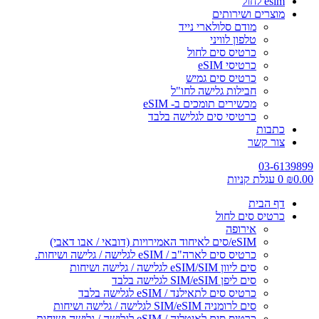
esim לחול
מוצרים ושירותים
מודם סלולארי נייד
טלפון לוויני
כרטיס סים לחול
כרטיסי eSIM
כרטיס סים גמיש
חבילות גלישה לחו"ל
מכשירים תומכים ב- eSIM
כרטיסי סים לגלישה בלבד
כתבות
צור קשר
03-6139899
0.00
₪
0
עגלת קניות
דף הבית
כרטיס סים לחול
אירופה
eSIM/סים לאיחוד האמירויות (דובאי / אבו דאבי)
כרטיס סים לארה"ב / eSIM לגלישה / גלישה ושיחות.
סים ליוון eSIM/SIM לגלישה / גלישה ושיחות
סים ליפן SIM/eSIM לגלישה בלבד
כרטיס סים לתאילנד / eSIM לגלישה בלבד
סים לרומניה SIM/eSIM לגלישה / גלישה ושיחות
כרטיס סים לאיטליה / eSIM לגלישה / גלישה ושיחות