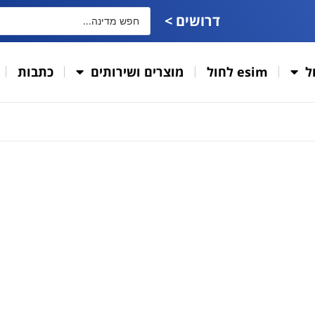
דרושים >
ל
esim לחול
מוצרים ושירותים
כתבות