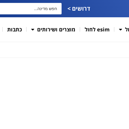
דרושים >
ל
esim לחול
מוצרים ושירותים
כתבות