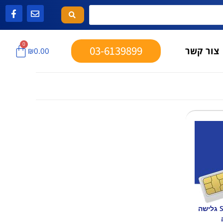
0
03-6139899
צור קשר
₪
0.00
אירופה ה"קלאסית", SIM/eSIM גלישה