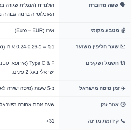
🗣️ שפה מדוברת
הולנדית (אנגלית שגורה ב
האוכלוסייה ברמה גבוהה מ
💰 מטבע מקומי
אירו (Euro – EUR)
💹 שער חליפין משוער
₪1 = כ-0.24-0.26 אירו (נכון לדצמבר 2025)
🔌 חשמל ושקעים
Type C & F (אירופ
ישראלי בעל 2 פינים.
✈️ זמן טיסה מישראל
כ-5 שעות (טיסה ישירה לאמסטרדם/סכיפהול)
🕒 אזור זמן
שעה אחת אחורה מישראל (GMT+1
📞 קידומת מדינה
+31