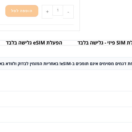
-
+
הוספה לסל
גלישה בלבד
הפעלת eSIM גלישה בלבד
באחריות המזמין לבדוק ולוודא באם מכשירו תומך ב-eSIM או לא.