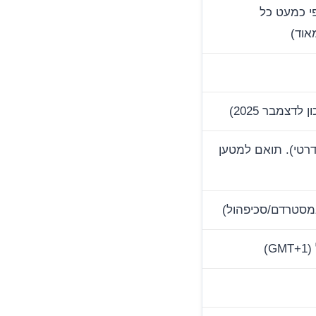
פי כמעט כל
אוד)
אי סטנדרטי). תואם למטען
)