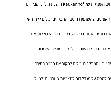
ממוקם ליד ליס, גני Keukenhof הם גן עדן פרחוני הכולל שדות צבעונים תוססים, נרקיסים ויקינתונים. תערוכת הפרחים השנתית של Keukenhof מושכת מיליוני מבקרים
 האומנים שהשתמרו היטב. המבקרים יכולים ללמוד על
התרבותית התוססת שלה. נקודות השיא כוללות את
ת ביננהוף ההיסטורי, לבקר במוזיאון האמנות
ים שלו. המבקרים יכולים לחקור את הכפר בסירה,
ם לטפס על מגדל דום לתצפיות פנורמיות, לטייל