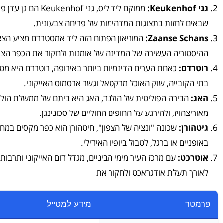
גני Keukenhof:
שבאים לחזות בתצוגות המדהימות של פריחה צבעונית.
Zaanse Schans:
המוזיאון הפתוח הזה ליד אמסטרדם מציע הצצה
ההיסטוריה העשירה של המדינה של אומנות ולחקור את הכפר הציו
רוטרדם:
כאחת הערים הדינמיות ביותר באירופה, רוטרדם היא מט
בתי הקובייה, שוק האוכל מרקטאל וגשר ארסמוס האייקוני.
האג:
הבירה הפוליטית של הולנד, האג היא ביתם של ממשלת הולנד,
מאוריצהויז, ולהירגע על החופים החוליים של סכונינגן.
גיטהורן:
שכונה "ונציה של הצפון", חיטהורן הוא כפר מקסים במחו
באופניים או ברגל, לטבול ביופיו האידילי.
אוטרכט:
עם מרכז העיר מימי הביניים, מגדל דום האייקוני ותרבו
לאורך תעלת אודגראכט ולחקור את
פרמטר
מידע למטייל