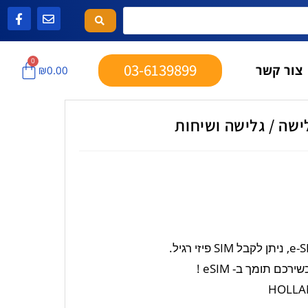
0
03-6139899
צור קשר
₪
0.00
ם תומך ב- eSIM !
HOLLA