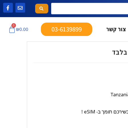
0
03-6139899
צור קשר
₪
0.00
ם תומך ב- eSIM !