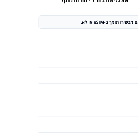
3G גלישה בחו"ל - מה זה נותן?