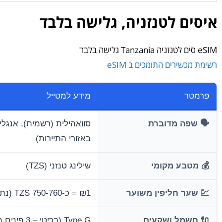
איסים לטנזניה, גלישה בלבד
eSIM סים לטנזניה Tanzania גלישה בלבד
רשימת מכשירים התומכים ב eSIM
פרמטר
מידע למטייל
🗣️ שפה מדוברת
סוואהילית (רשמית), אנגלי
באזורי התיירות)
💰 מטבע מקומי
שילינג טנזני (TZS)
💹 שער חליפין משוער
₪1 = כ-750-760 TZS (נתון לשינויים יומיים)
🔌 חשמל ושקעים
Type G (בריטי – 3 פינים מרובעים).