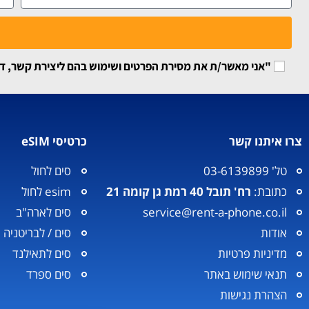
"אני מאשר/ת את מסירת הפרטים ושימוש בהם ליצירת קשר, דיוור
צרו איתנו קשר
כרטיסי eSIM
טל' 03-6139899
סים לחול
כתובת:
רח' תובל 40 רמת גן קומה 21
esim לחול
service@rent-a-phone.co.il
סים לארה"ב
אודות
סים / לבריטניה
מדיניות פרטיות
סים לתאילנד
תנאי שימוש באתר
סים ספרד
הצהרת נגישות