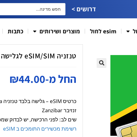
דרושים >
ל
esim לחול
מוצרים ושירותים
כתבות
טנזניה eSIM/SIM לגלישה בלבד
🔍
החל מ-
44.00
₪
כרטיס eSIM – גלישה בלבד טנזניה Tanzania
זנזיבר Zanzibar
שים לב: לפני הרכישה, יש לבדוק שמכשירכ
רשימת מכשירים התומכים ב eSIM