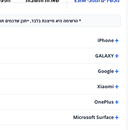
מכשירים תומכי ESIM
שאלות ותשובות
הפעלת SIM פיזי - 
* הרשימה היא מייצגת בלבד, ייתכן שדגמים תחת דגמים מסוימים אינם תומכים ב-eSIM! 
iPhone
GALAXY
Google
Xiaomi
OnePlus
Microsoft Surface