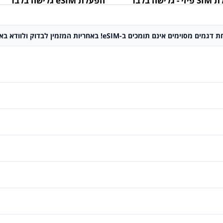
גלישה בלבד
הפעלת eSIM גלישה בלבד
באחריות המזמין לבדוק ולוודא באם מכשירו תומך ב-eSIM או לא.