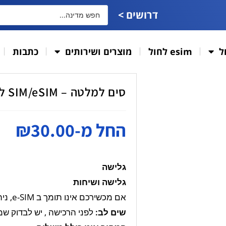
דרושים >
ל
esim לחול
מוצרים ושירותים
כתבות
סים למלטה – SIM/eSIM לגלישה / שיחות וגלישה
החל מ-
30.00
₪
גלישה
גלישה ושיחות
אם מכשירכם אינו תומך ב e-SIM, ניתן לקבל SIM רגיל!
שים לב
:
לפני הרכישה , יש לבדוק שמכש