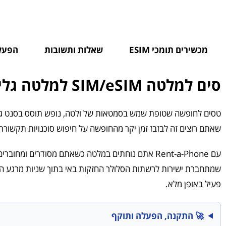
מכשירים תומכי ESIM
שאלות ותשובות
הפעלת SIM פיזי - 
סים למלטה SIM/eSIM למלטה גלישה / גלישה ושיחות
טסים לחופשה שטופת שמש בסמטאות של ולטה, נופש תוסס בסנט ג'וליא
שאתם רוצים זה לבזבז זמן יקר מהחופשה על חיפוש סוכנויות תקשורת
עם Rent-a-Phone אתם נוחתים במלטה כשאתם מסודרים ומחוברים מהרגע הראשון: בוחרים
שמתחברת ישירות לרשתות הסלולר החזקות באי בתוך שניות מרגע הנ
פעיל באופן מלא.
🚀 התקנה, הפעלה ותוקף