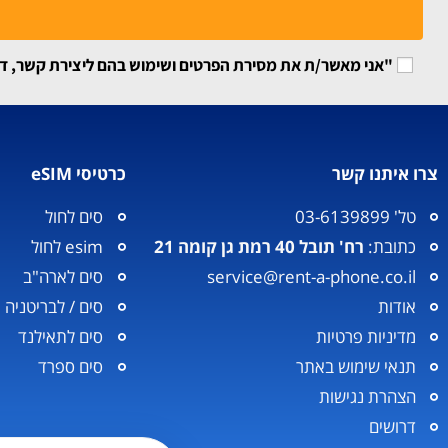
"אני מאשר/ת את מסירת הפרטים ושימוש בהם ליצירת קשר, דיוור
צרו איתנו קשר
כרטיסי eSIM
טל' 03-6139899
סים לחול
כתובת:
רח' תובל 40 רמת גן קומה 21
esim לחול
service@rent-a-phone.co.il
סים לארה"ב
אודות
סים / לבריטניה
מדיניות פרטיות
סים לתאילנד
תנאי שימוש באתר
סים ספרד
הצהרת נגישות
דרושים