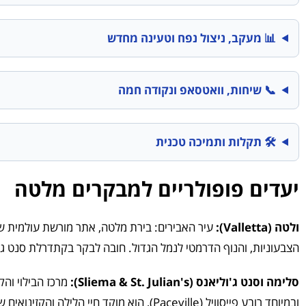
📊 מעקב, ניצול נפח וטעינה מחדש
📞 שיחות, וואטסאפ ונקודה חמה
🛠️ תקלות ותמיכה טכנית
יעדים פופולריים למבקרים מלטה
ולטה (Valletta):
עיר האבירים: בירת מלטה, אתר מורשת עולמית של
הצבעוניות, והנוף הדרמטי לנמל הגדול. חובה לבקר בקתדרלת סנט ג'
סלימה וסנט ג'וליאנס (Sliema & St. Julian's):
מרכז הבילוי והק
ובמיוחד רובע פייסוויל (Paceville), הוא מוקד חיי הלילה והקזינואים של האי, שוקק חיים עד השעות הקטנות של הלילה.