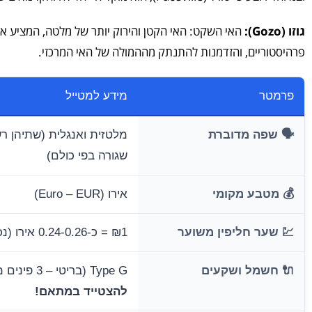
גוזו (Gozo):
האי השקט: האי הקטן והירוק יותר של מלטה, המציע אוו
פרהיסטוריים, והזדמנות להתנתק מההמולה של האי המרכזי.
פרמטר
מידע למטייל
🗣️ שפה מדוברת
מלטזית ואנגלית (שתיהן רש
שגורה בפי כולם)
💰 מטבע מקומי
אירו (Euro – EUR)
💹 שער חליפין משוער
₪1 = כ-0.24-0.26 אירו (נכון לסוף 2025)
🔌 חשמל ושקעים
Type G (בריטי – 3 פינים מרובעים).
להצטייד במתאם!