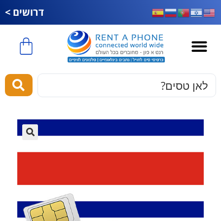
דרושים >
esim לחול
🔍