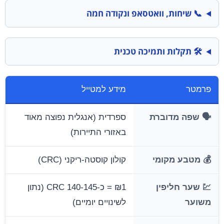
📞 שיחות, וואטסאפ ונקודה חמה
🛠️ תקלות ותמיכה טכנית
פרמטר
מידע למטייל
🗣️ שפה מדוברת
ספרדית (אנגלית נפוצה מאוד
באזורי התיירות)
💰 מטבע מקומי
קולון קוסטה-ריקני (CRC)
💹 שער חליפין
₪1 = כ-140-145 CRC (נתון
משוער
לשינויים יומיים)