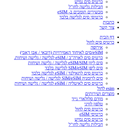
כרטיס סים גמיש
חבילות גלישה לחו"ל
מכשירים תומכים ב- eSIM
כרטיסי סים לגלישה בלבד
כתבות
צור קשר
דף הבית
כרטיס סים לחול
אירופה
eSIM/סים לאיחוד האמירויות (דובאי / אבו דאבי)
כרטיס סים לארה"ב / eSIM לגלישה / גלישה ושיחות.
סים ליוון eSIM/SIM לגלישה / גלישה ושיחות
סים ליפן SIM/eSIM לגלישה בלבד
כרטיס סים לתאילנד / eSIM לגלישה בלבד
סים לרומניה SIM/eSIM לגלישה / גלישה ושיחות
כרטיס סים לאיטליה / eSIM לגלישה / גלישה ושיחות
esim לחול
מוצרים ושירותים
מודם סלולארי נייד
טלפון לוויני
כרטיס סים לחול
כרטיסי eSIM
כרטיס סים גמיש
חבילות גלישה לחו"ל