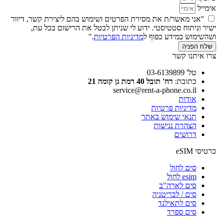
אימייל
"אני מאשר/ת את מסירת הפרטים ושימוש בהם ליצירת קשר, דיוור
ישיר וניתוח סטטיסטי. ידוע לי שניתן לבטל את הרישום בכל עת,
ושהשימוש במידע כפוף ל
מדיניות הפרטיות
."
שלח הפניה
צרו איתנו קשר
טל' 03-6139899
כתובת:
רח' תובל 40 רמת גן קומה 21
service@rent-a-phone.co.il
אודות
מדיניות פרטיות
תנאי שימוש באתר
הצהרת נגישות
דרושים
כרטיסי eSIM
סים לחול
esim לחול
סים לארה"ב
סים / לבריטניה
סים לתאילנד
סים ספרד