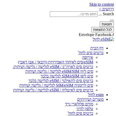
Skip to content
דרושים >
Search ...
תוצאות
לכל התוצאות
Envelope
Facebook-f
דף הבית
כרטיס סים לחול
אירופה
eSIM/סים לאיחוד האמירויות (דובאי / אבו דאבי)
כרטיס סים לארה"ב / eSIM לגלישה / גלישה ושיחות.
סים ליוון eSIM/SIM לגלישה / גלישה ושיחות
סים ליפן SIM/eSIM לגלישה בלבד
כרטיס סים לתאילנד / eSIM לגלישה בלבד
סים לרומניה SIM/eSIM לגלישה / גלישה ושיחות
כרטיס סים לאיטליה / eSIM לגלישה / גלישה ושיחות
esim לחול
מוצרים ושירותים
מודם סלולארי נייד
טלפון לוויני
כרטיס סים לחול