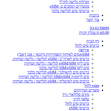
חבילות גלישה לחו"ל
מכשירים תומכים ב- eSIM
כרטיסי סים לגלישה בלבד
כתבות
צור קשר
03-6139899
0.00
₪
0
עגלת קניות
דף הבית
כרטיס סים לחול
אירופה
eSIM/סים לאיחוד האמירויות (דובאי / אבו דאבי)
כרטיס סים לארה"ב / eSIM לגלישה / גלישה ושיחות.
סים ליוון eSIM/SIM לגלישה / גלישה ושיחות
סים ליפן SIM/eSIM לגלישה בלבד
כרטיס סים לתאילנד / eSIM לגלישה בלבד
סים לרומניה SIM/eSIM לגלישה / גלישה ושיחות
כרטיס סים לאיטליה / eSIM לגלישה / גלישה ושיחות
esim לחול
מוצרים ושירותים
מודם סלולארי נייד
טלפון לוויני
כרטיס סים לחול
כרטיסי eSIM