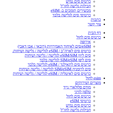
כרטיס סים גמיש
חבילות גלישה לחו"ל
מכשירים תומכים ב- eSIM
כרטיסי סים לגלישה בלבד
כתבות
צור קשר
דף הבית
כרטיס סים לחול
אירופה
eSIM/סים לאיחוד האמירויות (דובאי / אבו דאבי)
כרטיס סים לארה"ב / eSIM לגלישה / גלישה ושיחות.
סים ליוון eSIM/SIM לגלישה / גלישה ושיחות
סים ליפן SIM/eSIM לגלישה בלבד
כרטיס סים לתאילנד / eSIM לגלישה בלבד
סים לרומניה SIM/eSIM לגלישה / גלישה ושיחות
כרטיס סים לאיטליה / eSIM לגלישה / גלישה ושיחות
esim לחול
מוצרים ושירותים
מודם סלולארי נייד
טלפון לוויני
כרטיס סים לחול
כרטיסי eSIM
כרטיס סים גמיש
חבילות גלישה לחו"ל