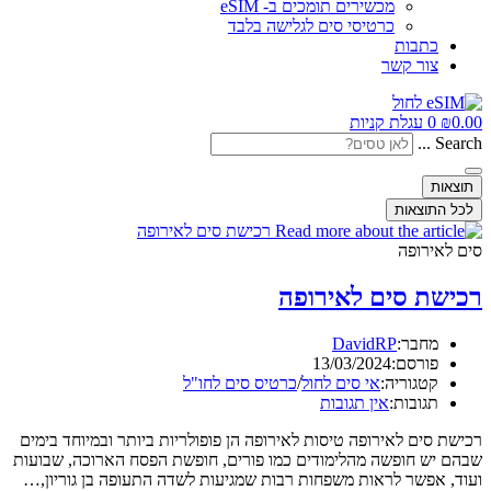
מכשירים תומכים ב- eSIM
כרטיסי סים לגלישה בלבד
כתבות
צור קשר
0.00
₪
0
עגלת קניות
Search ...
תוצאות
לכל התוצאות
סים לאירופה
רכישת סים לאירופה
מחבר:
DavidRP
פורסם:
13/03/2024
קטגוריה:
אי סים לחול
/
כרטיס סים לחו"ל
תגובות:
אין תגובות
רכישת סים לאירופה טיסות לאירופה הן פופולריות ביותר ובמיוחד בימים
שבהם יש חופשה מהלימודים כמו פורים, חופשת הפסח הארוכה, שבועות
ועוד, אפשר לראות משפחות רבות שמגיעות לשדה התעופה בן גוריון,…