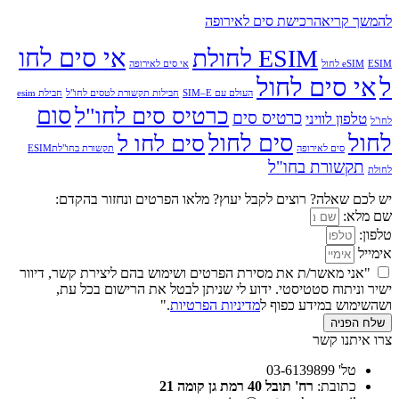
להמשך קריאה
רכישת סים לאירופה
אי סים לחו
ESIM לחולת
ESIM לחול
eSIM
אי סים לאירופה
ל
אי סים לחול
העולם עם SIM–E
חבילות תקשורת לטסים לחו"ל
חבילת esim
סום
כרטיס סים לחו"ל
כרטיס סים
טלפון לוויני
לחו"ל
לחול
סים לחול
סים לחו ל
סים לאירופה
תקשורת בחו"לתESIM
תקשורת בחו"ל
לחולת
יש לכם שאלה? רוצים לקבל יעוץ? מלאו הפרטים ונחזור בהקדם:
שם מלא:
טלפון:
אימייל
"אני מאשר/ת את מסירת הפרטים ושימוש בהם ליצירת קשר, דיוור
ישיר וניתוח סטטיסטי. ידוע לי שניתן לבטל את הרישום בכל עת,
ושהשימוש במידע כפוף ל
מדיניות הפרטיות
."
שלח הפניה
צרו איתנו קשר
טל' 03-6139899
כתובת:
רח' תובל 40 רמת גן קומה 21