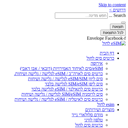
Skip to content
דרושים >
Search ...
תוצאות
לכל התוצאות
Envelope
Facebook-f
דף הבית
כרטיס סים לחול
אירופה
eSIM/סים לאיחוד האמירויות (דובאי / אבו דאבי)
כרטיס סים לארה"ב / eSIM לגלישה / גלישה ושיחות.
סים ליוון eSIM/SIM לגלישה / גלישה ושיחות
סים ליפן SIM/eSIM לגלישה בלבד
כרטיס סים לתאילנד / eSIM לגלישה בלבד
סים לרומניה SIM/eSIM לגלישה / גלישה ושיחות
כרטיס סים לאיטליה / eSIM לגלישה / גלישה ושיחות
esim לחול
מוצרים ושירותים
מודם סלולארי נייד
טלפון לוויני
כרטיס סים לחול