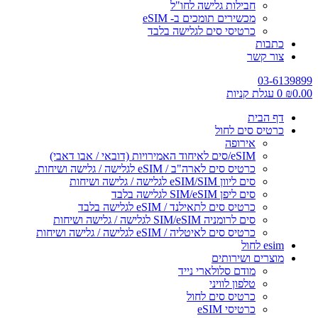
חבילות גלישה לחו"ל
מכשירים תומכים ב- eSIM
כרטיסי סים לגלישה בלבד
כתבות
צור קשר
03-6139899
0.00
₪
0
עגלת קניות
דף הבית
כרטיס סים לחול
אירופה
eSIM/סים לאיחוד האמירויות (דובאי / אבו דאבי)
כרטיס סים לארה"ב / eSIM לגלישה / גלישה ושיחות.
סים ליוון eSIM/SIM לגלישה / גלישה ושיחות
סים ליפן SIM/eSIM לגלישה בלבד
כרטיס סים לתאילנד / eSIM לגלישה בלבד
סים לרומניה SIM/eSIM לגלישה / גלישה ושיחות
כרטיס סים לאיטליה / eSIM לגלישה / גלישה ושיחות
esim לחול
מוצרים ושירותים
מודם סלולארי נייד
טלפון לוויני
כרטיס סים לחול
כרטיסי eSIM