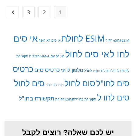
3
2
1
אי סים
ESIM לחולת
ESIM לחול
eSIM
אי סים לאירופה
לחו ל
אי סים לחול
העולם עם SIM–E
חבילות תקשורת
כרטיס
כרטיס סים
טלפון לוויני
לטסים לחו"ל
חבילת esim לחו"ל
סום לחול
סים לחול
סים לחו"ל
סים לאירופה
סים לחו ל
תקשורת בחו"ל
תקשורת בחו"לתESIM לחולת
יש לכם שאלה? רוצים לקבל