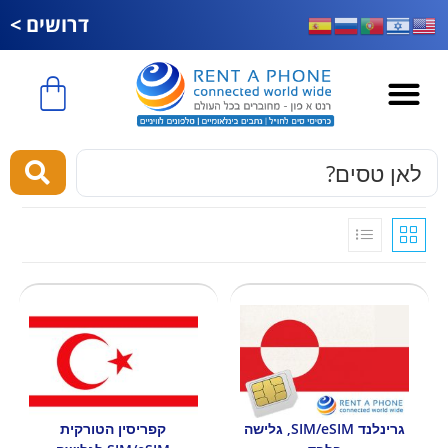
דרושים >
esim לחול
גרינלנד SIM/eSIM, גלישה
קפריסין הטורקית