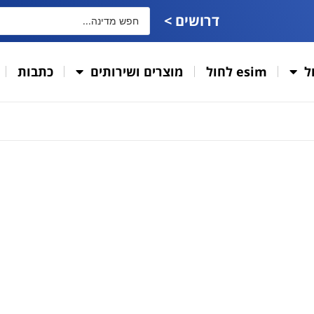
דרושים >
ל
esim לחול
מוצרים ושירותים
כתבות