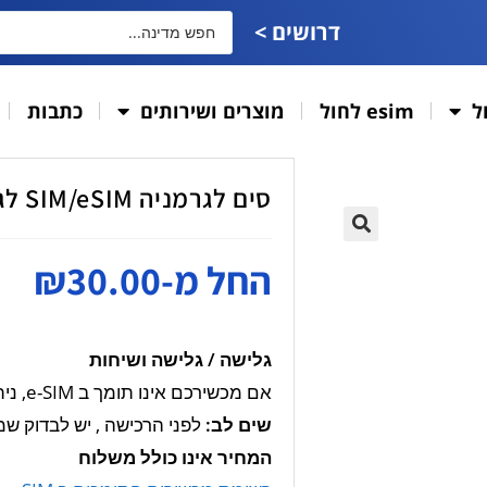
דרושים >
ל
esim לחול
מוצרים ושירותים
כתבות
סים לגרמניה SIM/eSIM לגלישה / שיחות וגלישה
🔍
החל מ-
30.00
₪
גלישה /
גלישה ושיחות
אם מכשירכם אינו תומך ב e-SIM, ניתן לקבל SIM רגיל! Germany
שים לב
:
לפני הרכישה , יש לבדוק שמכש
המחיר אינו כולל משלוח