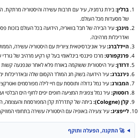
ברלין:
בירת גרמניה, עיר עם תרבות עשירה והיסטוריה מרתקת. העי
של מסעדות מכל העולם.
מינכן:
עיר הבירה של חבל בוואריה, הידועה בכל העולם בזכות פסט
ואדריכלות מרהיבה.
היידלברג:
עיר אוניברסיטאית ציורית עם היסטוריה עשירה, הממ
פרנקפורט:
מרכז פיננסי בינלאומי בעל קו רקיע מרהיב של גורדי ש
דרזדן:
עיר היסטורית ששוקמה באורח פלא לאחר שנפגעה קשות במלח
נירנברג:
עיר הידועה בשוק חג המולד הקסום שלה ובאדריכלות ימי
המבורג:
עיר נמל גדולה ותוססת עם חיי לילה מפורסמים ואטרקציות
רוסטוק:
עיר נמל צפונית המציעה חופים יפים לחוף הים הבלטי ו
קלן (Cologne):
ביתה של קתדרלת קלן המפורסמת והעצומה, הממ
לייפציג:
עיר צעירה באופיה עם היסטוריה עשירה בתחומי המוזיקה ו
🚀 התקנה, הפעלה ותוקף