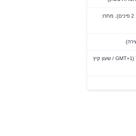
Type C / F (אירופאי תקני, 2 פינים). מתח:
שעה אחת אחורה מישראל (GMT+1 / שעון קיץ