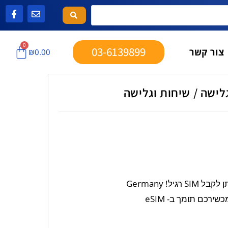
0
03-6139899
צור קשר
₪
0.00
ירכם תומך ב- eSIM