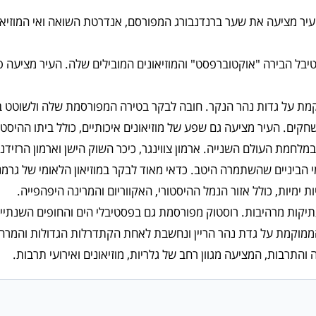
ר מציעה את שער ברנדנבורג המפורסם, אנדרטת השואה ואי המוזיאונים.
יבל הבירה "אוקטוברפסט" והמוזיאונים המובילים שלה. העיר מציעה פא
וקמת על גדות נהר הנקר. חובה לבקר בטירה המפורסמת שלה ולשוטט 
חקים. העיר מציעה גם שפע של מוזיאונים איכותיים, כולל ביתו ההיסטור
מת העולם השנייה. ארמון צווינגר, כיכר השוק הישן וארמון הרזידנ
 הביניים שהשתמרה היטב. כדאי מאוד לבקר במוזיאון הלאומי של גרמ
 ימיות, כולל אזור הנמל ההיסטורי, האקווריום והמרינה היפהפייה.
עתיקות מרהיבות. רוסטוק מפורסמת גם בפסטיבלי הים והחופים השנתיי
וקמת על גדת נהר הריין ונחשבת לאחת הקתדרלות הגדולות והמרהיב
התרבות, המציעה מגוון רחב של גלריות, מוזיאונים ואירועי תרבות.