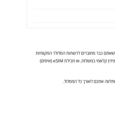
כשאתם כבר מחוברים לרשתות הסלולר המקומיות
המובילות, בלי לחפש דוכנים בשדה התעופה ובלי הפתעות בחשבונית.ב-Rent-a-Phone אתם בוחרים מה שנוח לכם: כרטיס סים לגרמניה (פיזי) קלאסי במשלוח, או חבילת eSIM (איסים)
לווה אתכם לאורך כל המסלול.