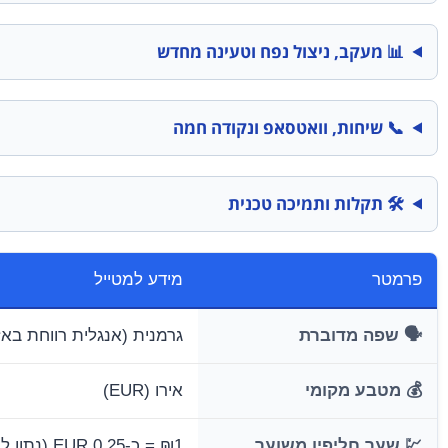
📊 מעקב, ניצול נפח וטעינה מחדש
📞 שיחות, וואטסאפ ונקודה חמה
🛠️ תקלות ותמיכה טכנית
פרמטר
מידע למטייל
🗣️ שפה מדוברת
גרמנית (אנגלית רווחת באזו
💰 מטבע מקומי
אירו (EUR)
💹 שער חליפין משוער
₪1 = כ-0.25 EUR (נתון לתנודות בשוק)