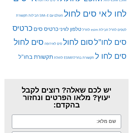
לחו ל
אי סים לחול
העולם עם SIM–E
חבילות תקשורת
כרטיס
כרטיס סים
טלפון לוויני
לטסים לחו"ל
חבילת esim לחו"ל
סום לחול
סים לחול
סים לחו"ל
סים לאירופה
סים לחו ל
תקשורת בחו"ל
תקשורת בחו"לתESIM לחולת
יש לכם שאלה? רוצים לקבל
יעוץ? מלאו הפרטים ונחזור
בהקדם: