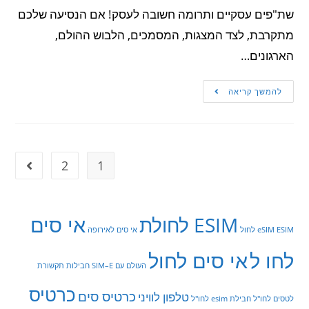
שת"פים עסקיים ותרומה חשובה לעסק! אם הנסיעה שלכם
מתקרבת, לצד המצגות, המסמכים, הלבוש ההולם,
הארגונים…
להמשך קריאה
2
1
אי סים
ESIM לחולת
ESIM לחול
eSIM
אי סים לאירופה
לחו ל
אי סים לחול
העולם עם SIM–E
חבילות תקשורת
כרטיס
כרטיס סים
טלפון לוויני
לטסים לחו"ל
חבילת esim לחו"ל